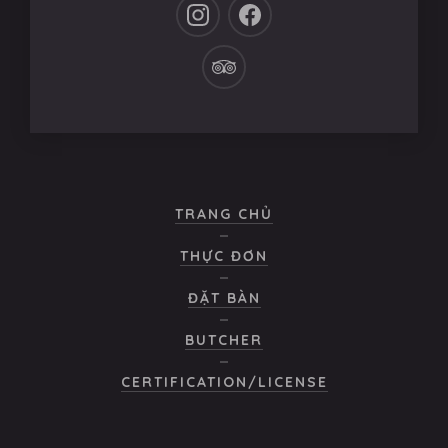
New
New
Window
Window
New
Window
TRANG CHỦ
THỰC ĐƠN
ĐẶT BÀN
BUTCHER
CERTIFICATION/LICENSE