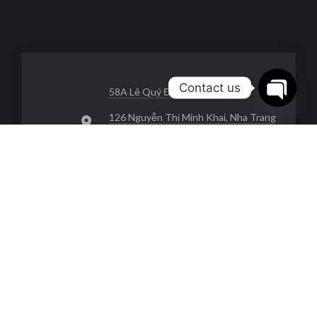
Contact us
58A Lê Quý Đôn, Nha Trang
Open
126 Nguyễn Thị Minh Khai, Nha Trang
chaty
85 Hùng Vương, Nha Trang
0334968689
service.johnnysteakhouse@gmail.com
Mon - Sun:
10:00 a.m. - 10:00 p.m.
New
New
Window
Window