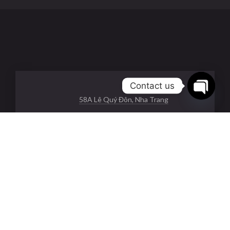
Contact us
58A Lê Quý Đôn, Nha Trang
Open
chaty
126 Nguyễn Thị Minh Khai, Nha Trang
85 Hùng Vương, Nha Trang
0334968689
service.johnnysteakhouse@gmail.com
Mon - Sun:
10:00 a.m. - 10:00 p.m.