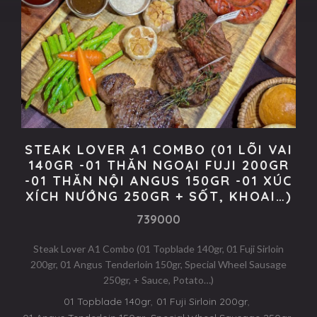
STEAK LOVER A1 COMBO (01 LÕI VAI
140GR -01 THĂN NGOẠI FUJI 200GR
-01 THĂN NỘI ANGUS 150GR -01 XÚC
XÍCH NƯỚNG 250GR + SỐT, KHOAI…)
739000
Steak Lover A1 Combo (01 Topblade 140gr, 01 Fuji Sirloin
200gr, 01 Angus Tenderloin 150gr, Special Wheel Sausage
250gr, + Sauce, Potato…)
01 Topblade 140gr
,
01 Fuji Sirloin 200gr
,