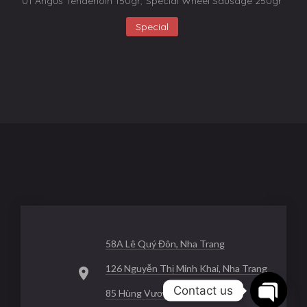
01 Angus Tenderloin 150gr
,
Special Wheel Sausage 250gr
Special
58A Lê Quý Đôn, Nha Trang
126 Nguyễn Thị Minh Khai, Nha Trang
Contact us
85 Hùng Vương, Nha Trang