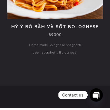
MỲ Ý BÒ BẰM VÀ SỐT BOLOGNESE
89000
Home-made Bolognese Spaghetti
beef
,
spaghetti
,
Bolognese
Contact us
Open
chaty