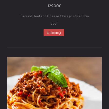
129000
Ground Beef and Cheese Chicago style Pizza
beef
Delicacy