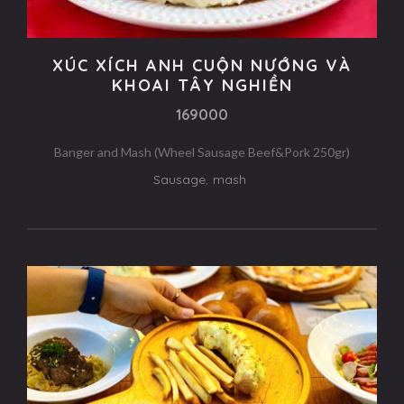
XÚC XÍCH ANH CUỘN NƯỚNG VÀ
KHOAI TÂY NGHIỀN
169000
Banger and Mash (Wheel Sausage Beef&Pork 250gr)
Sausage
,
mash