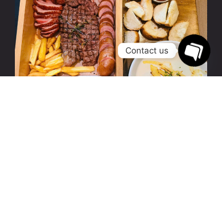
Contact us
Open
chaty
COMBO LẨU PHÔ MAI 2 NGƯỜI
399000
Cheese Fondue For 2 (Steak, Sausage, Smoked Duck Breast,
Cheese Fondue, Bread, Potato)
Sausage
,
Smoked Duck Breast
,
Cheese Fondue
,
01 toplade steak 150gr